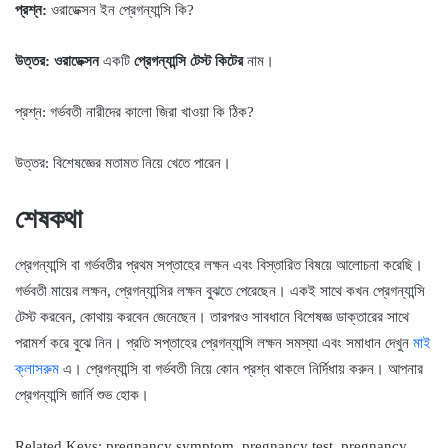
প্রশ্ন:
ওরাডেক্সন ইন প্রেগন্যান্সি কি?
উত্তর:
ওরাডেক্সন
একটি
প্রেগন্যান্সি টেস্ট কিটের
নাম।
প্রশ্ন: গর্ভবতী নারীদের কালো জিরা খাওয়া কি ঠিক?
উত্তর: বিশেষজ্ঞের মতামত নিয়ে খেতে পারেন।
শেষকথা
প্রেগন্যান্সি বা গর্ভবতীর প্রথম সপ্তাহের লক্ষন এবং বিস্তারিত বিষয়ে আলোচনা করেছি।
গর্ভবতী মায়ের লক্ষন, প্রেগন্যান্সির লক্ষন বুঝতে পেরেছেন। একই সাথে কখন প্রেগন্যান্সি
টেস্ট করবেন, কোথায় করবেন জেনেছেন। তারপরও সাবধানে বিশেষজ্ঞ ডাক্তারের সাথে
পরামর্শ করে বুঝে নিন। প্রতি সপ্তাহের প্রেগন্যান্সি লক্ষন সমস্যা এবং সমাধান দেখুন
মাই
ক্লাসরুম
এ। প্রেগন্যান্সি বা গর্ভবতী নিয়ে কোন প্রশ্ন থাকলে নির্দিধায় করুন। আপনার
প্রেগন্যান্সি জার্নি শুভ হোক।
Related Keys: pregnancy symptom, pregnancy test, pregnancy