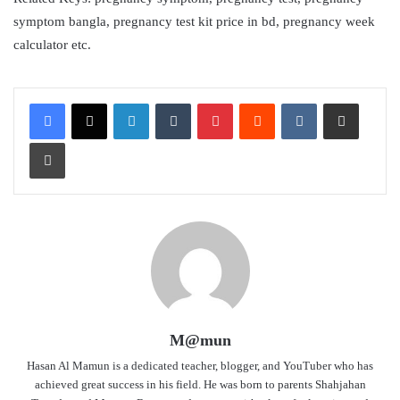
symptom bangla, pregnancy test kit price in bd, pregnancy week
calculator etc.
LinkedIn
Tumblr
Pinterest
Reddit
VKontakte
Share via Email
Print
M@mun
Hasan Al Mamun is a dedicated teacher, blogger, and YouTuber who has
achieved great success in his field. He was born to parents Shahjahan