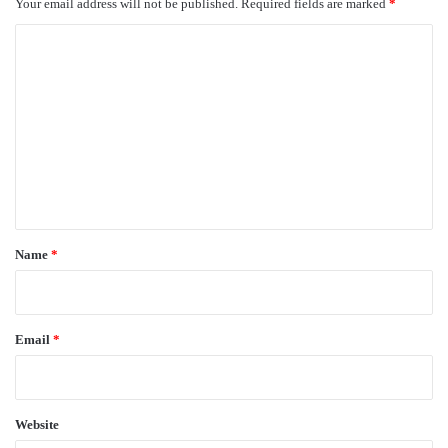
Your email address will not be published.
Required fields are marked
*
C
o
m
m
e
n
t
*
Name
*
Email
*
Website