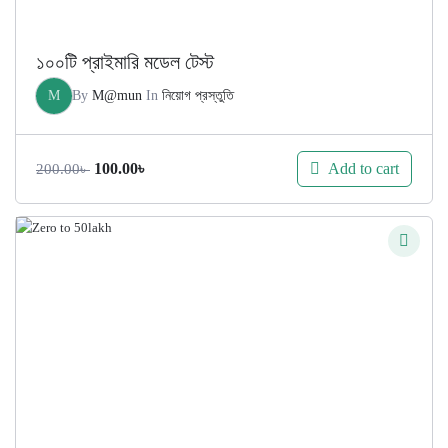
১০০টি প্রাইমারি মডেল টেস্ট
M
By
M@mun
In
নিয়োগ প্রস্তুতি
Original
Current
Add to cart
100.00
৳
200.00
৳
price
price
was:
is:
200.00৳ .
100.00৳ .