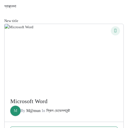
স্বাস্থ্যকথা
New title
Microsoft Word
M
By
M@mun
In
স্কিল ডেভেলপমেন্ট