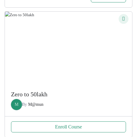
price
price
was:
is:
200.00৳ .
100.00৳ .
Zero to 50lakh
M
By
M@mun
Enroll Course