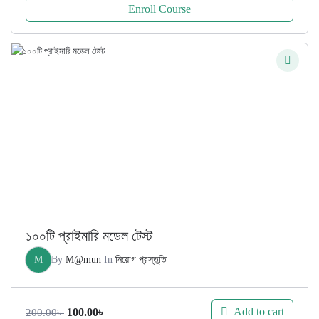
Enroll Course
১০০টি প্রাইমারি মডেল টেস্ট
M
By
M@mun
In
নিয়োগ প্রস্তুতি
Original
Current
Add to cart
100.00
৳
200.00
৳