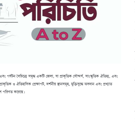
 পর্যটন বৈচিত্র্যে সমৃদ্ধ একটি জেলা, যা প্রাকৃতিক সৌন্দর্য, সাংস্কৃতিক ঐতিহ্য, এবং
রাকৃতিক ও ঐতিহাসিক প্রেক্ষাপট, দর্শনীয় স্থানসমূহ, মুক্তিযুদ্ধে অবদান এবং প্রখ্যাত
অংশে পরিণত করেছে।