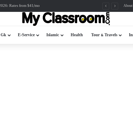
2026: Rates from $41/mo
About
 Gk
E-Service
Islamic
Health
Tour & Travels
In