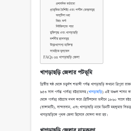
প্রশাসনিক কাঠামো
প্রাকৃতিক বৈশিষ্ট্য এবং পর্যটন কেন্দ্রসমূহ
আলুটিলা গুহা
রিছাং ঝর্ণা
নিউজিল্যান্ড পাড়া
মুক্তিযুদ্ধ এবং খাগড়াছড়ি
দর্শনীয় স্থানসমূহ
উল্লেখযোগ্য ব্যক্তিত্ব
সামগ্রিক মূল্যায়ন
FAQs on খাগড়াছড়ি জেলা
খাগড়াছড়ি জেলার পটভূমি
খ্রিস্টীয় ষষ্ঠ থেকে চতুর্দশ শতাব্দী পর্যন্ত খাগড়াছড়ি কখনো ত্রি
৯৫৩ সাল পর্যন্ত পার্বত্য চট্টগ্রামসহ (
খাগড়াছড়ি
) এই অঞ্চল শাসন কর
থেকে পার্বত্য চট্টগ্রাম দখল করে। ব্রিটিশদের অধীনে ১৮৬০ সালে চট্টগ্রাম
(রাঙ্গামাটি), বান্দরবান, এবং খাগড়াছড়ি নামে তিনটি মহকুমায় বি
খাগড়াছড়িকে পৃথক জেলা হিসেবে ঘোষণা করা হয়।
খাগড়াছড়ি জেলার নামকরণ