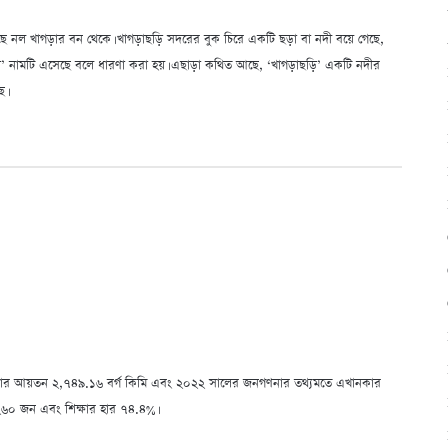
়েছে নল খাগড়ার বন থেকে। খাগড়াছড়ি সদরের বুক চিরে একটি ছড়া বা নদী বয়ে গেছে,
ড়ি’ নামটি এসেছে বলে ধারণা করা হয়। এছাড়া কথিত আছে, ‘খাগড়াছড়ি’ একটি নদীর
ে।
ই জেলার আয়তন ২,৭৪৯.১৬ বর্গ কিমি এবং ২০২২ সালের জনগণনার তথ্যমতে এখানকার
ে ২৬০ জন এবং শিক্ষার হার ৭৪.৪%।