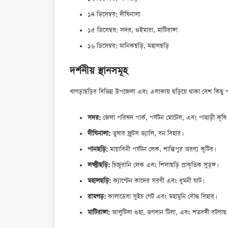
১৪ ডিসেম্বর: দীঘিনালা
১৫ ডিসেম্বর: সদর, গুইমারা, মাটিরাঙ্গা
১৬ ডিসেম্বর: মানিকছড়ি, মহালছড়ি
দর্শনীয় স্থানসমূহ
খাগড়াছড়ির বিভিন্ন উপজেলা এবং এলাকায় ছড়িয়ে থাকা বেশ কিছু 
সদর:
জেলা পরিষদ পার্ক, পর্যটন মোটেল, এবং পাহাড়ী কৃষি গ
দীঘিনালা:
তুষার ফ্রুটস ভ্যালি, বন বিহার।
পানছড়ি:
মায়াবিনী পর্যটন লেক, শান্তিপুর অরণ্য কুটির।
লক্ষ্মীছড়ি:
চিজুরানি লেক এবং শিলাছড়ি প্রাকৃতিক সুড়ঙ্গ।
মহালছড়ি:
ক্যাপ্টেন কাদের সরণী এবং ধুমনী ঘাট।
রামগড়:
কালাডেবা সুইচ গেট এবং মহামুনি বৌদ্ধ বিহার।
মাটিরাঙ্গা:
আলুটিলা গুহা, ভগবান টিলা, এবং শতবর্ষী বটগাছ।