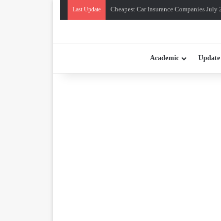
Cheapest Car Insurance Companies July 
Last Update
Academic
Update