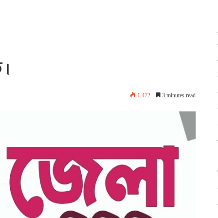
।
1,472
3 minutes read