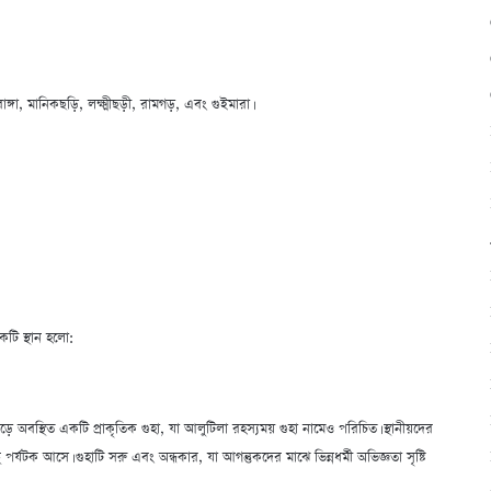
গা, মানিকছড়ি, লক্ষ্মীছড়ী, রামগড়, এবং গুইমারা।
েকটি স্থান হলো:
়ে অবস্থিত একটি প্রাকৃতিক গুহা, যা আলুটিলা রহস্যময় গুহা নামেও পরিচিত। স্থানীয়দের
পর্যটক আসে। গুহাটি সরু এবং অন্ধকার, যা আগন্তুকদের মাঝে ভিন্নধর্মী অভিজ্ঞতা সৃষ্টি