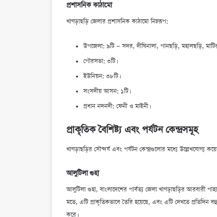
প্রশাসনিক কাঠামো
খাগড়াছড়ি জেলার প্রশাসনিক কাঠামো নিম্নরূপ:
উপজেলা: ৯টি — সদর, দীঘিনালা, পানছড়ি, মহালছড়ি, মাটিরাঙ্
পৌরসভা: ৩টি।
ইউনিয়ন: ৩৮টি।
সংসদীয় আসন: ১টি।
প্রধান নদনদী: ফেনী ও মাইনী।
প্রাকৃতিক বৈশিষ্ট্য এবং পর্যটন কেন্দ্রসমূহ
খাগড়াছড়ির সৌন্দর্য এবং পর্যটন কেন্দ্রগুলোর মধ্যে উল্লেখযোগ্য কয়
আলুটিলা গুহা
আলুটিলা গুহা, বাংলাদেশের পার্বত্য জেলা খাগড়াছড়ির আরবারী পাহাড
মতে, এটি প্রাকৃতিকভাবে তৈরি হয়েছে, এবং এটি দেখতে প্রতিদিন বহু 
করে।