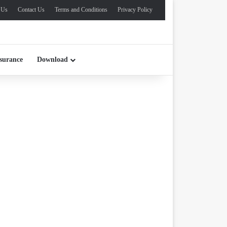
 Us
Contact Us
Terms and Conditions
Privacy Policy
surance
Download