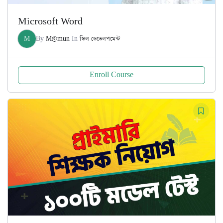
Microsoft Word
M
By
M@mun
In
স্কিল ডেভেলপমেন্ট
Enroll Course