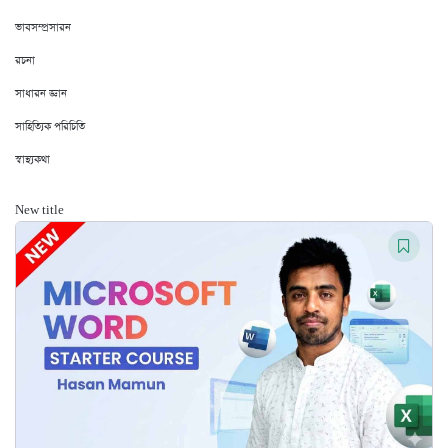
ভাবসম্প্রসারন
রচনা
সাধারন জ্ঞান
সাহিত্যিক পরিচিতি
স্বাস্থ্যকথা
New title