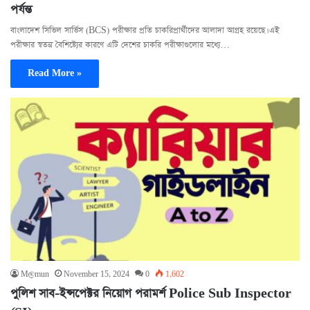
পর্যন্ত
বাংলাদেশ সিভিল সার্ভিস (BCS) পরীক্ষার প্রতি চাকরিপ্রার্থীদের আলাদা আগ্রহ রয়েছে। এই
পরীক্ষার স্বতন্ত্র বৈশিষ্ট্যের কারণে এটি দেশের চাকরি পরীক্ষাগুলোর মধ্যে…
Read More »
M@mun
November 15, 2024
0
1,602
পুলিশ সাব-ইন্সপেক্টর নিয়োগ পরামর্শ Police Sub Inspector