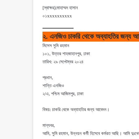
[স্বাক্ষর]মোহাম্মদ হাসান
০১xxxxxxxxxx
২. এনজিও চাকরি থেকে অব্যাহতির জন্য 
মিসেস সুমি রহমান
১০১, উত্তর শাহজাহানপুর, ঢাকা
তারিখ: ২৯ সেপ্টেম্বর ২০২৪
প্রধান,
শান্তি এনজিও
২/এ, পশ্চিম আজিমপুর, ঢাকা
বিষয়: চাকরি থেকে অব্যাহতির জন্য আবেদন।
মান্যবর,
আমি, সুমি রহমান, উন্নয়ন কর্মী হিসেবে কর্মরত আছি। আমি দুঃখের