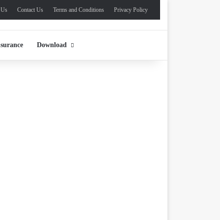
 Us
Contact Us
Terms and Conditions
Privacy Policy
nsurance
Download