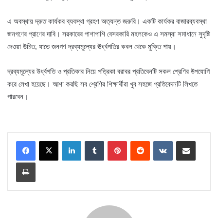
এ অবস্থায় দ্রুত কার্যকর ব্যবস্থা গ্রহণ অত্যন্ত জরুরি। একটি কার্যকর বাজারব্যবস্থা
জনগণের প্রাণের দাবি। সরকারের পাশাপাশি বেসরকারি মহলকেও এ সমস্যা সমাধানে সুদৃষ্টি
দেওয়া উচিত, যাতে জনগণ দ্রব্যমূল্যের ঊর্ধ্বগতির কবল থেকে মুক্তি পায়।
দ্রব্যমূল্যের উর্ধ্বগতি ও প্রতিকার নিয়ে পত্রিকা বরাবর প্রতিবেনটি সকল শ্রেণির উপযোগি
করে লেখা হয়েছে। আশা করছি সব শ্রেণির শিক্ষার্থীরা খুব সহজে প্রতিবেদনটি লিখতে
পারবেন।
LinkedIn
Tumblr
Pinterest
Reddit
VKontakte
Share via Email
Print