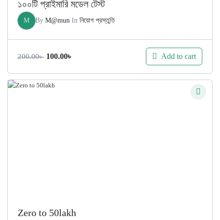
১০০টি প্রাইমারি মডেল টেস্ট
M
By
M@mun
In
নিয়োগ প্রস্তুতি
Original
Current
Add to cart
100.00
৳
200.00
৳
price
price
was:
is:
200.00৳ .
100.00৳ .
Zero to 50lakh