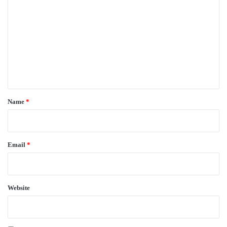
o
m
m
e
n
t
*
Name
*
Email
*
Website