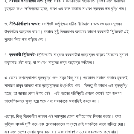
২.
সরকারি কর্মচারীদের ভাতা বৃদ্ধি:
সরকারি কর্মচারীদের মহার্ঘভাতা বৃদ্ধির ফলে সমাজের
বৃহত্তম অংশ ক্ষতিগ্রস্ত হচ্ছে, কারণ এর ফলে বাজারে সাধারণ দ্রব্যের দাম বৃদ্ধি পায়।
৩.
নীতি-নির্ধারণের অভাব:
সংশ্লিষ্ট কর্তৃপক্ষের সঠিক নীতিমালার অভাবও দ্রব্যমূল্যের
ঊর্ধ্বগতির অন্যতম কারণ। বাজারে সুষ্ঠু নিয়ন্ত্রণের অভাবের কারণে ব্যবসায়ী সিন্ডিকেট এই
সুযোগ নিয়ে দাম বাড়িয়ে দেয়।
৪.
ব্যবসায়ী সিন্ডিকেট:
সিন্ডিকেটের মাধ্যমে ব্যবসায়ীরা দ্রব্যমূল্য বাড়িয়ে নিজেদের মুনাফা
বাড়ানোর চেষ্টা করে, যা সাধারণ মানুষের জন্য অত্যন্ত ক্ষতিকর।
এ ধরনের অপ্রত্যাশিত মূল্যবৃদ্ধি দেশে নতুন কিছু নয়। প্রতিদিন সকালে বাজারে ঢুকলেই
সাধারণ মানুষ জানতে পারে দ্রব্যমূল্যের ঊর্ধ্বগতির খবর। কিন্তু কী কারণে এই মূল্যবৃদ্ধি
হচ্ছে, তা জানার কোন উপায় নেই। এই ধরনের পরিস্থিতি কোনো দেশেই হলে জনগণ
তাৎক্ষণিকভাবে ক্ষুব্ধ হয়ে পড়ে এবং সরকারকে জবাবদিহি করতে হয়।
এছাড়া, কিছু বিবেকহীন জনগণ এই সমস্যার ঘোলা পানিতে মাছ শিকার করছে। তারা
কৃত্রিম সংকট সৃষ্টি করে এবং চোরাকারবারের মাধ্যমে সেই সংকটকে আরো বাড়িয়ে দেয়।
এর ফলে দেশের মুদ্রার মূল্য কমে যায় এবং সাধারণ মানুষের ক্রয়ক্ষমতা কমে যায়।