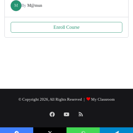
M
By
M@mun
Enroll Course
© Copyright 2026, All Rights Reserved |
My Classroom
Facebook
YouTube
RSS