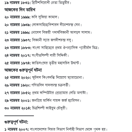
১৯ নভেম্বর ১৮৩১:
ব্রিটিশবিরোধী নেতা তিতুমীর।
আজকের দিন তারিখ
২০ নভেম্বর ১৯৯৯:
কবি সুফিয়া কামাল।
২০ নভেম্বর ১৯৩৯:
লোকসাহিত্যবিশারদ দীনেশচন্দ্র সেন।
২১ নভেম্বর ১৯৯৬:
নোবেল বিজয়ী পদার্থবিজ্ঞানী আবদুস সালাম।
২৩ নভেম্বর ১৯৩৭:
বিজ্ঞানী স্যার জগদীশচন্দ্র বসু।
২৩ নভেম্বর ১৮৮৩:
বাংলা সাহিত্যের প্রথম ঔপন্যাসিক প্যারীচাঁদ মিত্র।
২৪ নভেম্বর ২০১৭:
সংগীতশিল্পী বারী সিদ্দিকী।
২৫ নভেম্বর ১৯৭৪:
জাতিসংঘের তৃতীয় মহাসচিব উথান্ট।
আজকের গুরুত্বপূর্ন ঘটনা
২৫ নভেম্বর ২০২০:
ফুটবল কিংবদন্তি দিয়েগো ম্যারাডোনা।
২৬ নভেম্বর ১৯২০:
গণিতবিদ যাদবচন্দ্র চক্রবর্তী।
২৭ নভেম্বর ১৮৫২:
প্রথম কম্পিউটার প্রোগ্রামার লেডি অগাস্টা।
২৯ নভেম্বর ২০০১:
জনপ্রিয় মার্কিন গায়ক জর্জ হ্যারিসন।
৩০ নভেম্বর ২০১৪:
চিত্রশিল্পী কাইয়ুম চৌধুরী।
গুরুত্বপূর্ণ ঘটনা:
১ নভেম্বর ২০০৭:
বাংলাদেশের বিচার বিভাগ নির্বাহী বিভাগ থেকে পৃথক হয়।