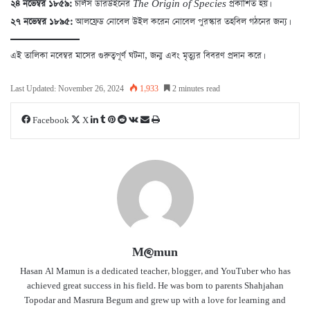
২৪ নভেম্বর ১৮৫৯:
চার্লস ডারউইনের
The Origin of Species
প্রকাশিত হয়।
২৭ নভেম্বর ১৮৯৫:
আলফ্রেড নোবেল উইল করেন নোবেল পুরস্কার তহবিল গঠনের জন্য।
এই তালিকা নবেম্বর মাসের গুরুত্বপূর্ণ ঘটনা, জন্ম এবং মৃত্যুর বিবরণ প্রদান করে।
Last Updated: November 26, 2024
1,933
2 minutes read
LinkedIn
Tumblr
Pinterest
Reddit
VKontakte
Share
Print
Facebook
X
via
Email
M@mun
Hasan Al Mamun is a dedicated teacher, blogger, and YouTuber who has
achieved great success in his field. He was born to parents Shahjahan
Topodar and Masrura Begum and grew up with a love for learning and