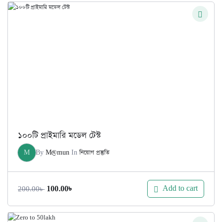
১০০টি প্রাইমারি মডেল টেস্ট
M
By
M@mun
In
নিয়োগ প্রস্তুতি
Original
Current
Add to cart
100.00
৳
200.00
৳
price
price
was:
is: