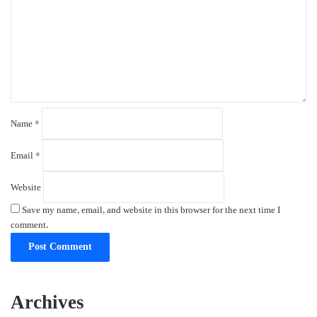
m
e
n
t
*
Name
*
Email
*
Website
Save my name, email, and website in this browser for the next time I
comment.
Archives