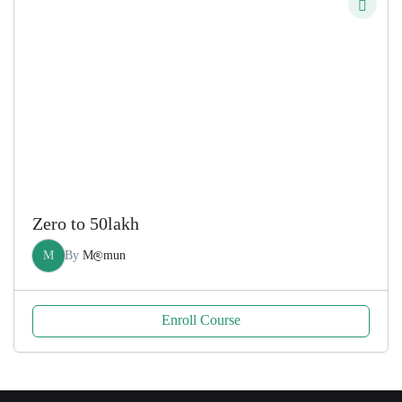
200.00৳ .
100.00৳ .
Zero to 50lakh
M
By
M@mun
Enroll Course