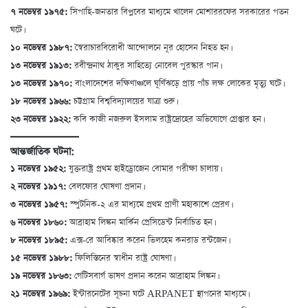
৭ নভেম্বর ১৯৭৫:
সিপাহি-জনতার বিপ্লবের মাধ্যমে খালেদ মোশাররফের সরকারের পতন
ঘটে।
১০ নভেম্বর ১৯৮৭:
স্বৈরাচারবিরোধী আন্দোলনে নূর হোসেন নিহত হন।
১৩ নভেম্বর ১৯১৩:
রবীন্দ্রনাথ ঠাকুর সাহিত্যে নোবেল পুরস্কার পান।
১৩ নভেম্বর ১৯৭০:
বাংলাদেশের দক্ষিণাঞ্চলে ঘূর্ণিঝড়ে প্রায় পাঁচ লক্ষ লোকের মৃত্যু ঘটে।
১৮ নভেম্বর ১৯৬৬:
চট্টগ্রাম বিশ্ববিদ্যালয়ের যাত্রা শুরু।
২৩ নভেম্বর ১৯২২:
কবি কাজী নজরুল ইসলাম রাষ্ট্রদ্রোহের অভিযোগে গ্রেপ্তার হন।
আন্তর্জাতিক ঘটনা:
১ নভেম্বর ১৯৫২:
যুক্তরাষ্ট্র প্রথম হাইড্রোজেন বোমার পরীক্ষা চালায়।
২ নভেম্বর ১৯১৭:
বেলফোর ঘোষণা প্রদান।
৩ নভেম্বর ১৯৫৭:
স্পুটনিক-২ এর মাধ্যমে প্রথম প্রাণী মহাকাশে প্রেরণ।
৬ নভেম্বর ১৮৬০:
আব্রাহাম লিঙ্কন মার্কিন প্রেসিডেন্ট নির্বাচিত হন।
৮ নভেম্বর ১৮৯৫:
এক্স-রে আবিষ্কার করেন ভিলহেম কনরাড রন্টজেন।
১৫ নভেম্বর ১৯৮৮:
ফিলিস্তিনের স্বাধীন রাষ্ট্র ঘোষণা।
১৯ নভেম্বর ১৮৬৩:
গেটিসবার্গ ভাষণ প্রদান করেন আব্রাহাম লিঙ্কন।
২১ নভেম্বর ১৯৬৯:
ইন্টারনেটের সূচনা ঘটে ARPANET স্থাপনের মাধ্যমে।