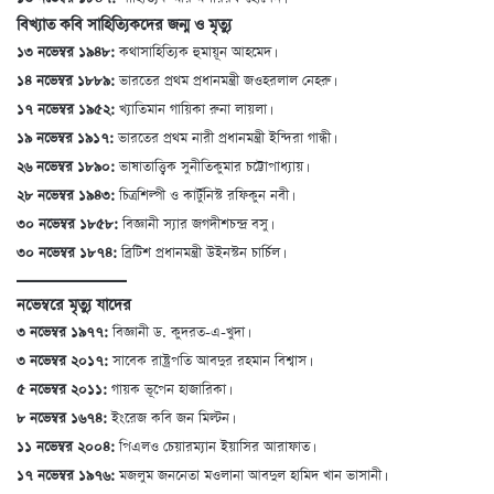
বিখ্যাত কবি সাহিত্যিকদের জন্ম ও মৃত্যু
১৩ নভেম্বর ১৯৪৮:
কথাসাহিত্যিক হুমায়ূন আহমেদ।
১৪ নভেম্বর ১৮৮৯:
ভারতের প্রথম প্রধানমন্ত্রী জওহরলাল নেহরু।
১৭ নভেম্বর ১৯৫২:
খ্যাতিমান গায়িকা রুনা লায়লা।
১৯ নভেম্বর ১৯১৭:
ভারতের প্রথম নারী প্রধানমন্ত্রী ইন্দিরা গান্ধী।
২৬ নভেম্বর ১৮৯০:
ভাষাতাত্ত্বিক সুনীতিকুমার চট্টোপাধ্যায়।
২৮ নভেম্বর ১৯৪৩:
চিত্রশিল্পী ও কার্টুনিস্ট রফিকুন নবী।
৩০ নভেম্বর ১৮৫৮:
বিজ্ঞানী স্যার জগদীশচন্দ্র বসু।
৩০ নভেম্বর ১৮৭৪:
ব্রিটিশ প্রধানমন্ত্রী উইনস্টন চার্চিল।
নভেম্বরে মৃত্যু যাদের
৩ নভেম্বর ১৯৭৭:
বিজ্ঞানী ড. কুদরত-এ-খুদা।
৩ নভেম্বর ২০১৭:
সাবেক রাষ্ট্রপতি আবদুর রহমান বিশ্বাস।
৫ নভেম্বর ২০১১:
গায়ক ভূপেন হাজারিকা।
৮ নভেম্বর ১৬৭৪:
ইংরেজ কবি জন মিল্টন।
১১ নভেম্বর ২০০৪:
পিএলও চেয়ারম্যান ইয়াসির আরাফাত।
১৭ নভেম্বর ১৯৭৬:
মজলুম জননেতা মওলানা আবদুল হামিদ খান ভাসানী।