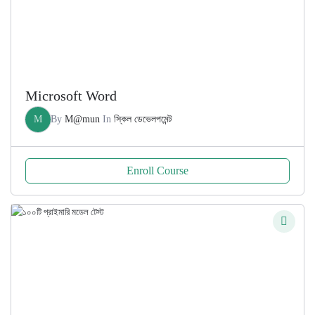
Microsoft Word
M
By
M@mun
In
স্কিল ডেভেলপমেন্ট
Enroll Course