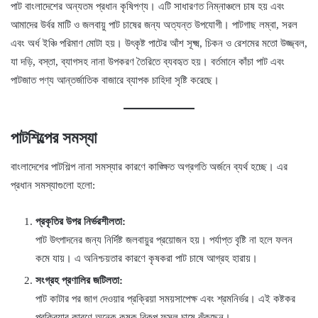
পাট বাংলাদেশের অন্যতম প্রধান কৃষিপণ্য। এটি সাধারণত নিম্নাঞ্চলে চাষ হয় এবং
আমাদের উর্বর মাটি ও জলবায়ু পাট চাষের জন্য অত্যন্ত উপযোগী। পাটগাছ লম্বা, সরল
এবং অর্ধ ইঞ্চি পরিমাণ মোটা হয়। উৎকৃষ্ট পাটের আঁশ সূক্ষ্ম, চিকন ও রেশমের মতো উজ্জ্বল,
যা দড়ি, বস্তা, ব্যাগসহ নানা উপকরণ তৈরিতে ব্যবহৃত হয়। বর্তমানে কাঁচা পাট এবং
পাটজাত পণ্য আন্তর্জাতিক বাজারে ব্যাপক চাহিদা সৃষ্টি করেছে।
পাটশিল্পের সমস্যা
বাংলাদেশের পাটশিল্প নানা সমস্যার কারণে কাঙ্ক্ষিত অগ্রগতি অর্জনে ব্যর্থ হচ্ছে। এর
প্রধান সমস্যাগুলো হলো:
প্রকৃতির উপর নির্ভরশীলতা:
পাট উৎপাদনের জন্য নির্দিষ্ট জলবায়ুর প্রয়োজন হয়। পর্যাপ্ত বৃষ্টি না হলে ফলন
কমে যায়। এ অনিশ্চয়তার কারণে কৃষকরা পাট চাষে আগ্রহ হারায়।
সংগ্রহ প্রণালির জটিলতা:
পাট কাটার পর জাগ দেওয়ার প্রক্রিয়া সময়সাপেক্ষ এবং শ্রমনির্ভর। এই কষ্টকর
প্রক্রিয়ার কারণে অনেক কৃষক বিকল্প ফসল চাষে ঝুঁকছেন।