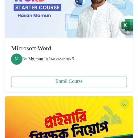
Microsoft Word
M
By
M@mun
In
স্কিল ডেভেলপমেন্ট
Enroll Course