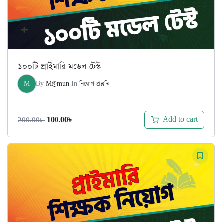
১০০টি প্রাইমারি মডেল টেস্ট
M
By
M@mun
In
নিয়োগ প্রস্তুতি
Original
Current
Add to cart
100.00
৳
200.00
৳
price
price
was:
is:
200.00৳ .
100.00৳ .