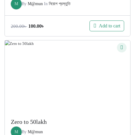
M
By
M@mun
In
নিয়োগ প্রস্তুতি
Original
Current
Add to cart
100.00
৳
200.00
৳
price
price
was:
is:
200.00৳ .
100.00৳ .
Zero to 50lakh
M
By
M@mun