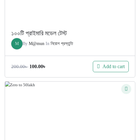
১০০টি প্রাইমারি মডেল টেস্ট
M
By
M@mun
In
নিয়োগ প্রস্তুতি
Original
Current
Add to cart
100.00
৳
200.00
৳
price
price
was:
is:
200.00৳ .
100.00৳ .