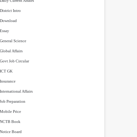
Daily Current Affairs
District Intro
Download
Essay
General Science
Global Affairs
Govt Job Circular
ICT GK
Insurance
International Affairs
Job Preparation
Mobile Price
NCTB Book
Notice Board