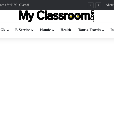
rds for HSC, Class 9
About
 Gk
E-Service
Islamic
Health
Tour & Travels
In