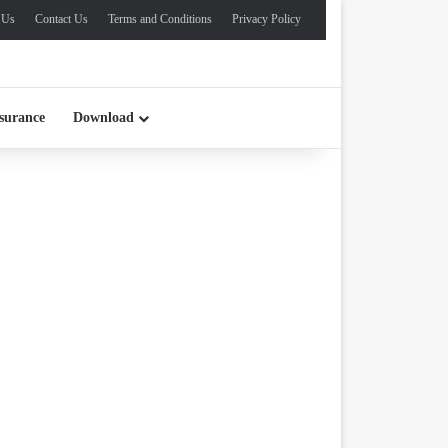
 Us
Contact Us
Terms and Conditions
Privacy Policy
surance
Download