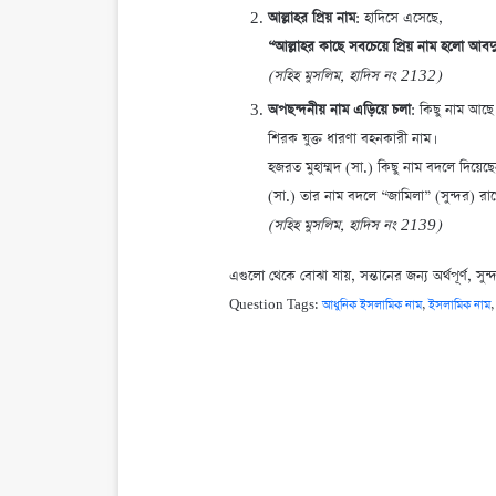
আল্লাহর প্রিয় নাম
: হাদিসে এসেছে,
“আল্লাহর কাছে সবচেয়ে প্রিয় নাম হলো আবদু
(সহিহ মুসলিম, হাদিস নং 2132)
অপছন্দনীয় নাম এড়িয়ে চলা
: কিছু নাম আছে
শিরক যুক্ত ধারণা বহনকারী নাম।
হজরত মুহাম্মদ (সা.) কিছু নাম বদলে দিয়
(সা.) তার নাম বদলে “জামিলা” (সুন্দর) রাখ
(সহিহ মুসলিম, হাদিস নং 2139)
এগুলো থেকে বোঝা যায়, সন্তানের জন্য অর্থপূর্ণ, সুন্
Question Tags:
আধুনিক ইসলামিক নাম
,
ইসলামিক নাম