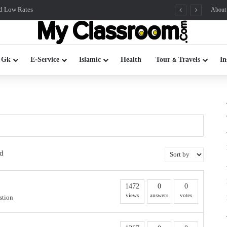
ords for HSC, Class 9
About
 Gk
E-Service
Islamic
Health
Tour & Travels
In
d
1472
0
0
views
answers
votes
stion