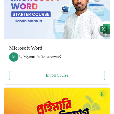
Microsoft Word
M
By
M@mun
In
স্কিল ডেভেলপমেন্ট
Enroll Course