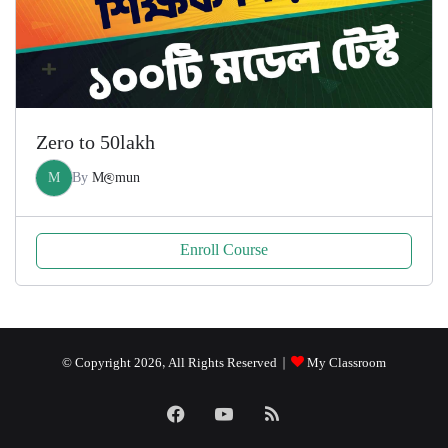
Zero to 50lakh
M
By
M@mun
Enroll Course
© Copyright 2026, All Rights Reserved |
My Classroom
Facebook
YouTube
RSS