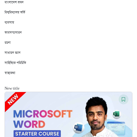
বাংলাদেশ ভ্রমন
বিশ্ববিদ্যালয় ভর্তি
ব্যবসায়
ভাবসম্প্রসারন
রচনা
সাধারন জ্ঞান
সাহিত্যিক পরিচিতি
স্বাস্থ্যকথা
New title