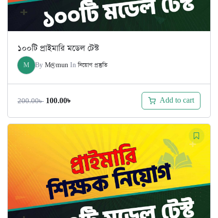
১০০টি প্রাইমারি মডেল টেস্ট
M
By
M@mun
In
নিয়োগ প্রস্তুতি
Original
Current
Add to cart
100.00
৳
200.00
৳
price
price
was:
is:
200.00৳ .
100.00৳ .