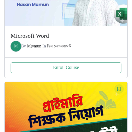
Microsoft Word
M
By
M@mun
In
স্কিল ডেভেলপমেন্ট
Enroll Course