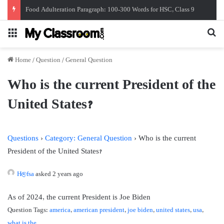
Food Adulteration Paragraph: 100-300 Words for HSC, Class 9
Menu
Se
Home
/
Question
/
General Question
Who is the current President of the
United States?
Questions
›
Category: General Question
›
Who is the current
President of the United States?
H@fsa
asked 2 years ago
As of 2024, the current President is Joe Biden
Question Tags:
america
,
american president
,
joe biden
,
united states
,
usa
,
what is the