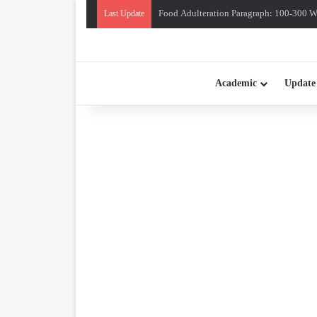
Food Adulteration Paragraph: 100-300 Wo
Last Update
Academic
Update