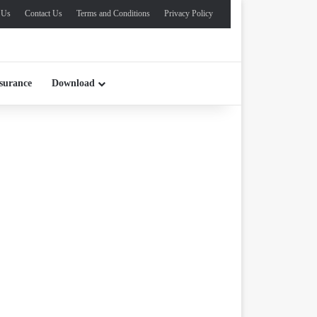
 Us
Contact Us
Terms and Conditions
Privacy Policy
surance
Download