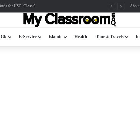
rds for HSC, Class 9
About
 Gk
E-Service
Islamic
Health
Tour & Travels
In