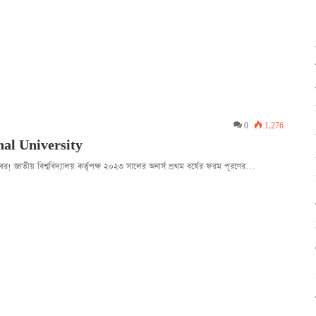
0
1,276
onal University
শখবর! জাতীয় বিশ্ববিদ্যালয় কর্তৃপক্ষ ২০২৩ সালের অনার্স প্রথম বর্ষের ফরম পূরণের…