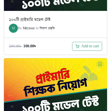
১০০টি প্রাইমারি মডেল টেস্ট
M
By
M@mun
In
নিয়োগ প্রস্তুতি
Original
Current
Add to cart
100.00
৳
200.00
৳
price
price
was:
is:
200.00৳ .
100.00৳ .