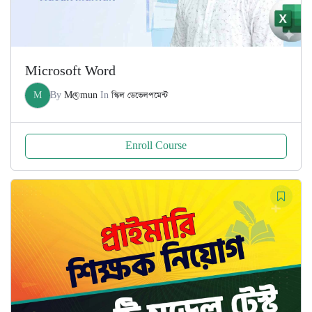
Microsoft Word
M
By
M@mun
In
স্কিল ডেভেলপমেন্ট
Enroll Course