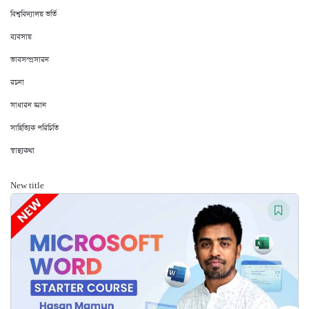
বিশ্ববিদ্যালয় ভর্তি
ব্যবসায়
ভাবসম্প্রসারন
রচনা
সাধারন জ্ঞান
সাহিত্যিক পরিচিতি
স্বাস্থ্যকথা
New title