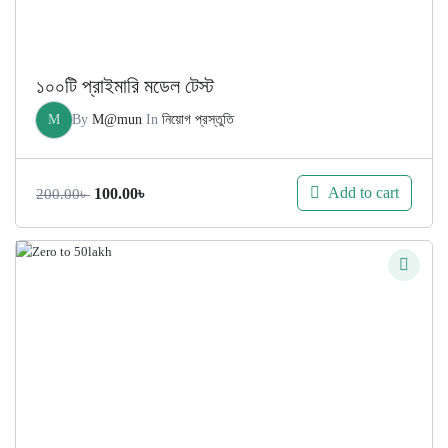
১০০টি প্রাইমারি মডেল টেস্ট
M
By
M@mun
In
নিয়োগ প্রস্তুতি
Original
Current
Add to cart
100.00
৳
200.00
৳
price
price
was:
is:
200.00৳ .
100.00৳ .