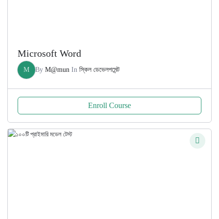
Microsoft Word
M
By
M@mun
In
স্কিল ডেভেলপমেন্ট
Enroll Course