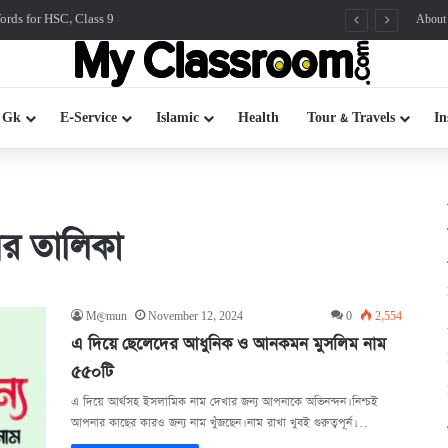
rds for HSC, Class 9
About
 Gk
E-Service
Islamic
Health
Tour & Travels
In
র তালিকা
M@mun
November 12, 2024
0
2,554
এ দিয়ে ছেলেদের আধুনিক ও আনকমন মুসলিম নাম
৫৫০টি
এ দিয়ে আর্থসহ ইসলামিক নাম দেখার জন্য আপনাকে অভিনন্দন। নিশ্চই
আপনার কাছের কারও জন্য নাম খুঁজছেন। নাম রাখা খুবই গুরুত্বপূর্ন।…