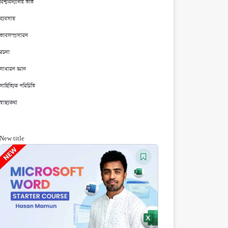
বিশ্ববিদ্যালয় ভর্তি
ব্যবসায়
ভাবসম্প্রসারন
রচনা
সাধারন জ্ঞান
সাহিত্যিক পরিচিতি
স্বাস্থ্যকথা
New title