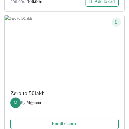
Original
Current
Add to cart
100.00
৳
200.00
৳
price
price
was:
is:
200.00৳ .
100.00৳ .
Zero to 50lakh
M
By
M@mun
Enroll Course