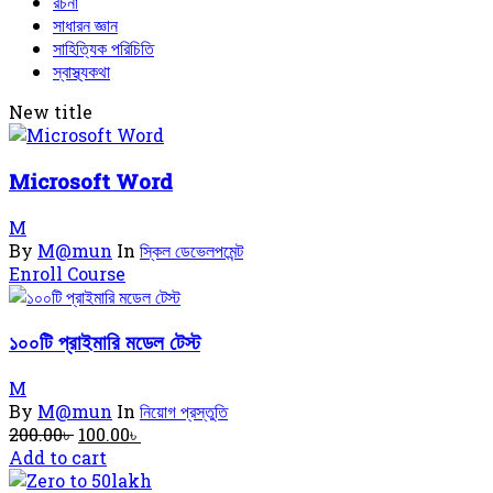
রচনা
সাধারন জ্ঞান
সাহিত্যিক পরিচিতি
স্বাস্থ্যকথা
New title
Microsoft Word
M
By
M@mun
In
স্কিল ডেভেলপমেন্ট
Enroll Course
১০০টি প্রাইমারি মডেল টেস্ট
M
By
M@mun
In
নিয়োগ প্রস্তুতি
Original
Current
200.00
৳
100.00
৳
price
price
Add to cart
was:
is: