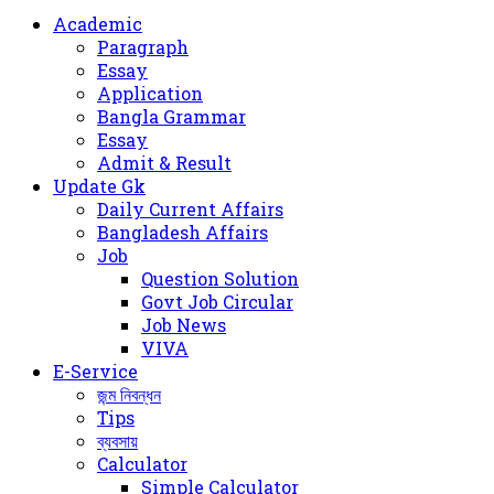
for
Academic
Paragraph
Essay
Application
Bangla Grammar
Essay
Admit & Result
Update Gk
Daily Current Affairs
Bangladesh Affairs
Job
Question Solution
Govt Job Circular
Job News
VIVA
E-Service
জন্ম নিবন্ধন
Tips
ব্যবসায়
Calculator
Simple Calculator