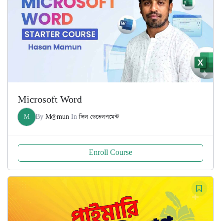
Microsoft Word
M
By
M@mun
In
স্কিল ডেভেলপমেন্ট
Enroll Course