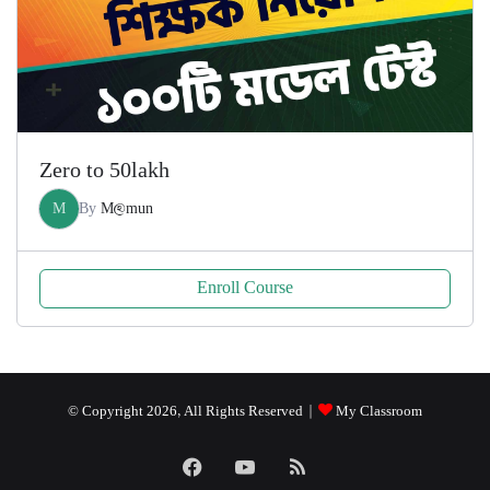
Zero to 50lakh
M
By
M@mun
Enroll Course
© Copyright 2026, All Rights Reserved |
My Classroom
Facebook
YouTube
RSS