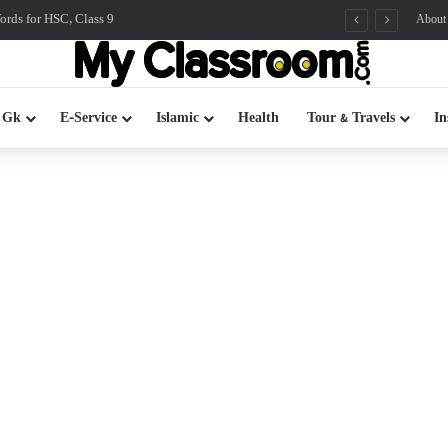
rds for HSC, Class 9
About
 Gk
E-Service
Islamic
Health
Tour & Travels
In