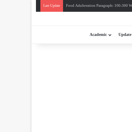
Food Adulteration Paragraph: 100-300 Wo
Last Update
Academic
Update