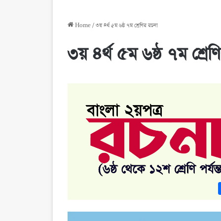
Home
/
৩য় ৪র্থ ৫ম ৬ষ্ঠ ৭ম শ্রেণির রচনা
৩য় ৪র্থ ৫ম ৬ষ্ঠ ৭ম শ্রেণ