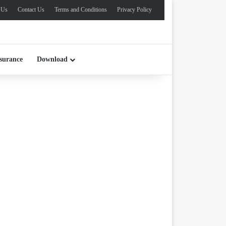
 Us
Contact Us
Terms and Conditions
Privacy Policy
surance
Download