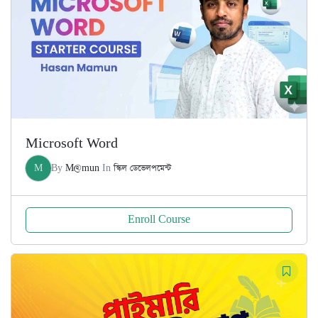
Microsoft Word
M
By
M@mun
In
স্কিল ডেভেলপমেন্ট
Enroll Course