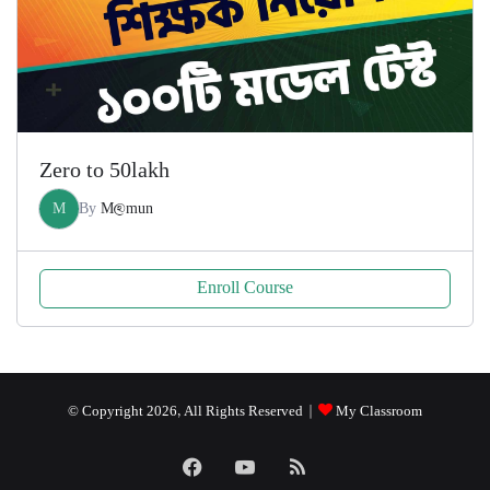
Zero to 50lakh
M
By
M@mun
Enroll Course
© Copyright 2026, All Rights Reserved |
My Classroom
Facebook
YouTube
RSS