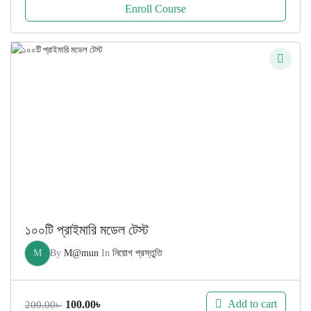
Enroll Course
১০০টি প্রাইমারি মডেল টেস্ট
M
By
M@mun
In
নিয়োগ প্রস্তুতি
Original
Current
Add to cart
100.00
৳
200.00
৳