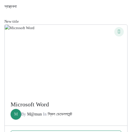
স্বাস্থ্যকথা
New title
Microsoft Word
M
By
M@mun
In
স্কিল ডেভেলপমেন্ট