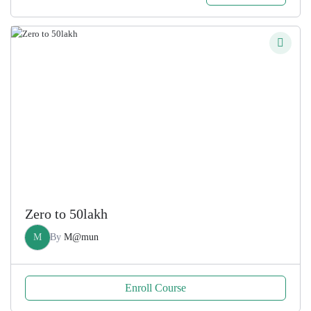
price
price
was:
is:
200.00৳ .
100.00৳ .
Zero to 50lakh
M
By
M@mun
Enroll Course