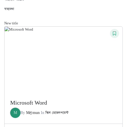
স্বাস্থ্যকথা
New title
Microsoft Word
M
By
M@mun
In
স্কিল ডেভেলপমেন্ট