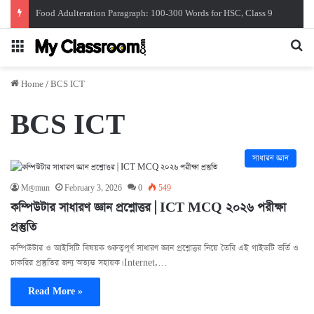
Food Adulteration Paragraph: 100-300 Words for HSC, Class 9
Menu
Se
Home
/
BCS ICT
BCS ICT
সাধারন জ্ঞান
M@mun
February 3, 2026
0
549
কম্পিউটার সাধারণ জ্ঞান প্রশ্নোত্তর | ICT MCQ ২০২৬ পরীক্ষা
প্রস্তুতি
কম্পিউটার ও আইসিটি বিষয়ক গুরুত্বপূর্ণ সাধারণ জ্ঞান প্রশ্নোত্তর নিয়ে তৈরি এই গাইডটি ভর্তি ও
চাকরির প্রস্তুতির জন্য অত্যন্ত সহায়ক। Internet,…
Read More »