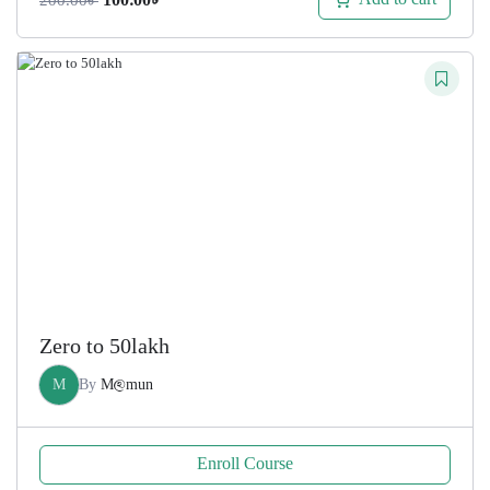
100.00
৳
200.00
৳
price
price
was:
is:
200.00৳ .
100.00৳ .
Zero to 50lakh
M
By
M@mun
Enroll Course