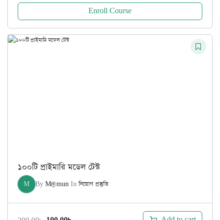
Enroll Course
১০০টি প্রাইমারি মডেল টেস্ট
M
By
M@mun
In
নিয়োগ প্রস্তুতি
Original
Current
Add to cart