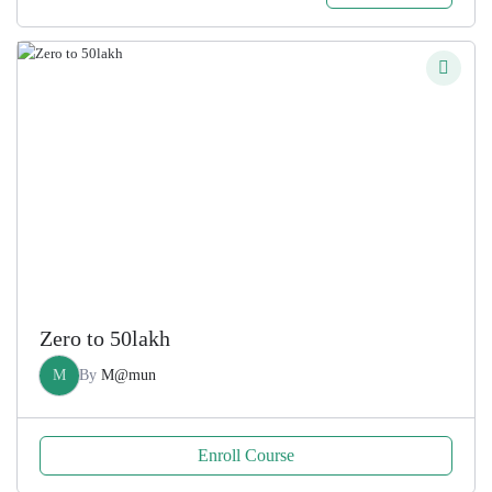
price
price
was:
is:
200.00৳ .
100.00৳ .
Zero to 50lakh
M
By
M@mun
Enroll Course