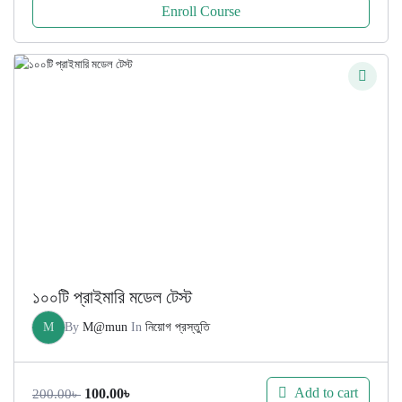
Enroll Course
১০০টি প্রাইমারি মডেল টেস্ট
M
By
M@mun
In
নিয়োগ প্রস্তুতি
Original
Current
Add to cart
100.00
৳
200.00
৳