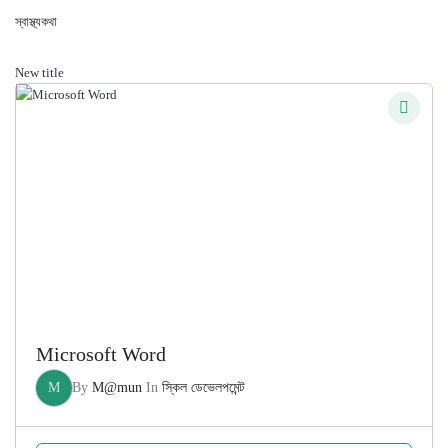
স্বাস্থ্যকথা
New title
Microsoft Word
M
By
M@mun
In
স্কিল ডেভেলপমেন্ট