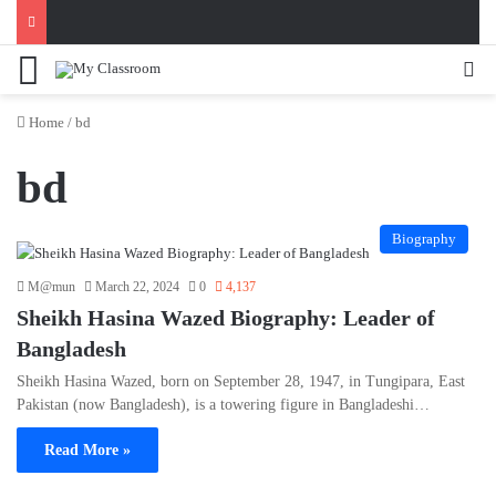
Menu
Se
Home
/
bd
bd
Biography
M@mun
March 22, 2024
0
4,137
Sheikh Hasina Wazed Biography: Leader of
Bangladesh
Sheikh Hasina Wazed, born on September 28, 1947, in Tungipara, East
Pakistan (now Bangladesh), is a towering figure in Bangladeshi…
Read More »