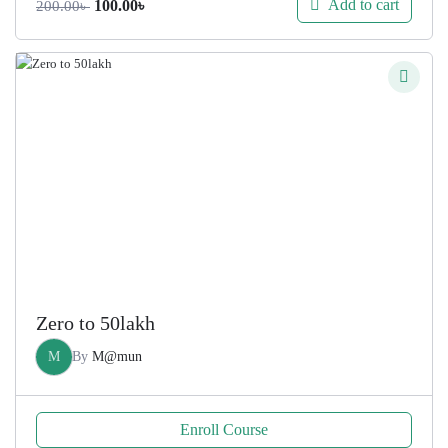
Original
Current
Add to cart
100.00
৳
200.00
৳
price
price
was:
is:
200.00৳ .
100.00৳ .
Zero to 50lakh
M
By
M@mun
Enroll Course