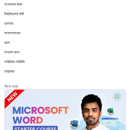
বাংলাদেশ ভ্রমন
বিশ্ববিদ্যালয় ভর্তি
ব্যবসায়
ভাবসম্প্রসারন
রচনা
সাধারন জ্ঞান
সাহিত্যিক পরিচিতি
স্বাস্থ্যকথা
New title