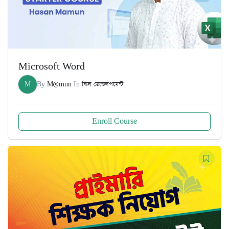
Microsoft Word
M
By
M@mun
In
স্কিল ডেভেলপমেন্ট
Enroll Course