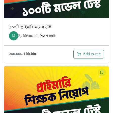
১০০টি প্রাইমারি মডেল টেস্ট
M
By
M@mun
In
নিয়োগ প্রস্তুতি
Original
Current
Add to cart
100.00
৳
200.00
৳
price
price
was:
is:
200.00৳ .
100.00৳ .