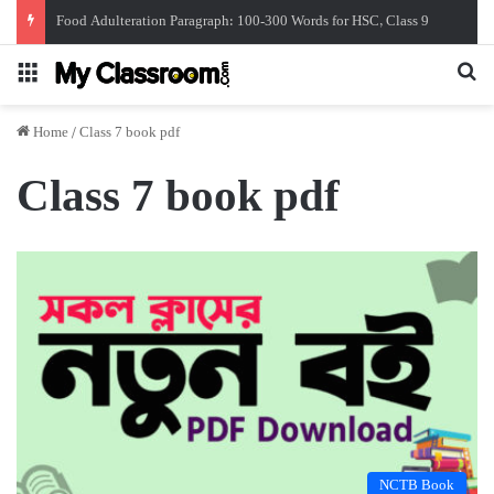
Food Adulteration Paragraph: 100-300 Words for HSC, Class 9
Menu
Se
Home
/
Class 7 book pdf
Class 7 book pdf
NCTB Book