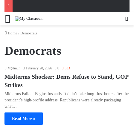
Menu
Se
Home
/
Democrats
Democrats
M@mun
February 28, 2026
0
353
Midterms Shocker: Dems Refuse to Stand, GOP
Strikes
Midterms Fallout Begins Instantly It didn’t take long. Just hours after the
president’s high-profile address, Republicans were already packaging
what…
Read More »