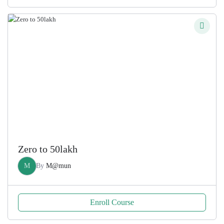
price
price
was:
is:
200.00৳ .
100.00৳ .
Zero to 50lakh
M
By
M@mun
Enroll Course