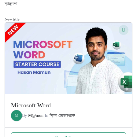
স্বাস্থ্যকথা
New title
Microsoft Word
M
By
M@mun
In
স্কিল ডেভেলপমেন্ট