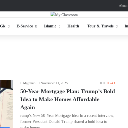
About
 Gk
E-Service
Islamic
Health
Tour & Travels
I
M@mun
November 11, 2025
0
743
50-Year Mortgage Plan: Trump’s Bold
Idea to Make Homes Affordable
Again
rump’s New 50-Year Mortgage Idea In a recent interview,
former President Donald Trump shared a bold idea to
make homes…