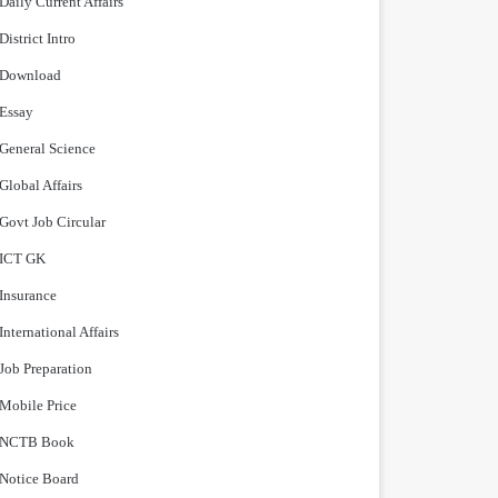
Daily Current Affairs
District Intro
Download
Essay
General Science
Global Affairs
Govt Job Circular
ICT GK
Insurance
International Affairs
Job Preparation
Mobile Price
NCTB Book
Notice Board