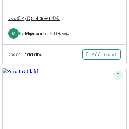
১০০টি প্রাইমারি মডেল টেস্ট
M
By
M@mun
In
নিয়োগ প্রস্তুতি
Original
Current
Add to cart
100.00
৳
200.00
৳
price
price
was:
is:
200.00৳ .
100.00৳ .