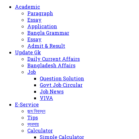
for
Academic
Paragraph
Essay
Application
Bangla Grammar
Essay
Admit & Result
Update Gk
Daily Current Affairs
Bangladesh Affairs
Job
Question Solution
Govt Job Circular
Job News
VIVA
E-Service
জন্ম নিবন্ধন
Tips
ব্যবসায়
Calculator
Simple Calculator