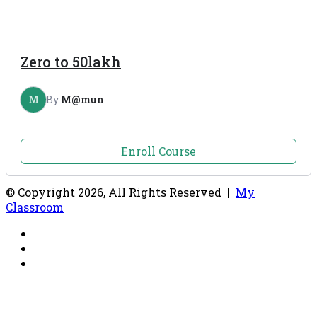
Zero to 50lakh
M
By
M@mun
Enroll Course
© Copyright 2026, All Rights Reserved |
My
Classroom
Facebook
YouTube
RSS
Back
to