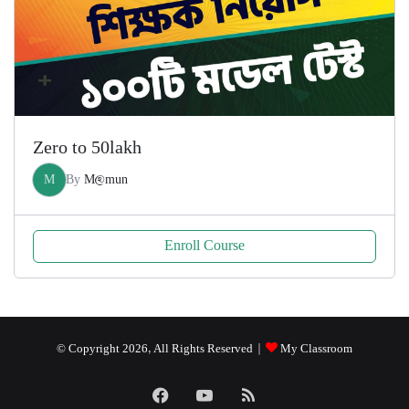
Zero to 50lakh
M
By
M@mun
Enroll Course
© Copyright 2026, All Rights Reserved |
My Classroom
Facebook
YouTube
RSS