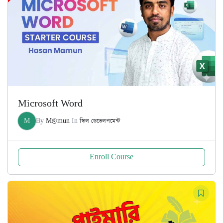
Microsoft Word
M
By
M@mun
In
স্কিল ডেভেলপমেন্ট
Enroll Course