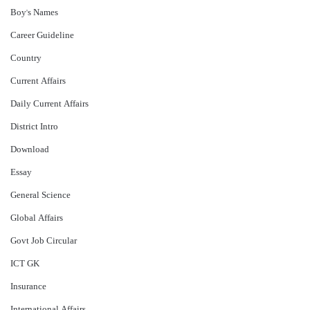
Boy's Names
Career Guideline
Country
Current Affairs
Daily Current Affairs
District Intro
Download
Essay
General Science
Global Affairs
Govt Job Circular
ICT GK
Insurance
International Affairs