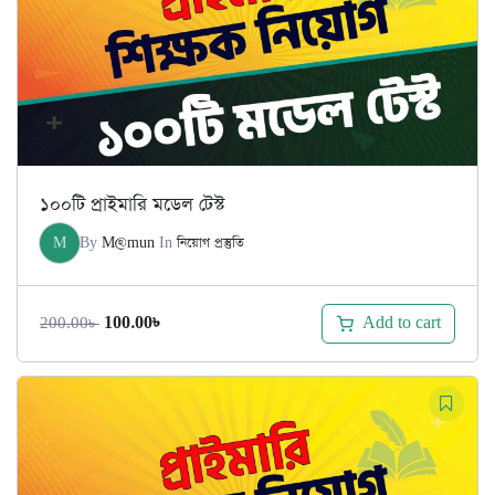
১০০টি প্রাইমারি মডেল টেস্ট
M
By
M@mun
In
নিয়োগ প্রস্তুতি
Original
Current
Add to cart
100.00
৳
200.00
৳
price
price
was:
is:
200.00৳ .
100.00৳ .