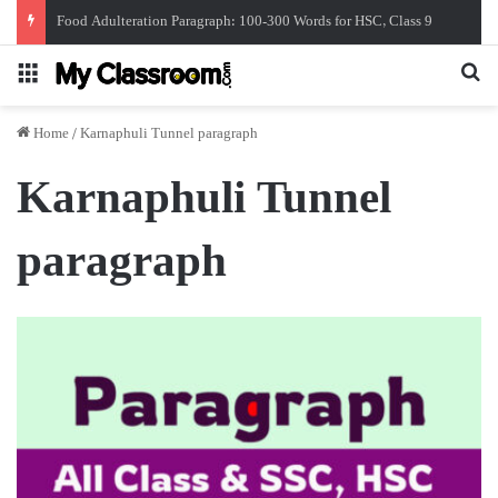
Food Adulteration Paragraph: 100-300 Words for HSC, Class 9
Menu
Se
Home
/
Karnaphuli Tunnel paragraph
Karnaphuli Tunnel
paragraph