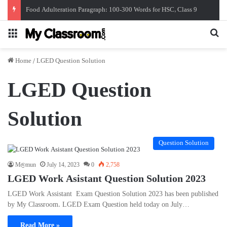
Food Adulteration Paragraph: 100-300 Words for HSC, Class 9
Menu
Se
Home
/
LGED Question Solution
LGED Question
Solution
Question Solution
M@mun
July 14, 2023
0
2,758
LGED Work Asistant Question Solution 2023
LGED Work Assistant Exam Question Solution 2023 has been published
by My Classroom. LGED Exam Question held today on July…
Read More »