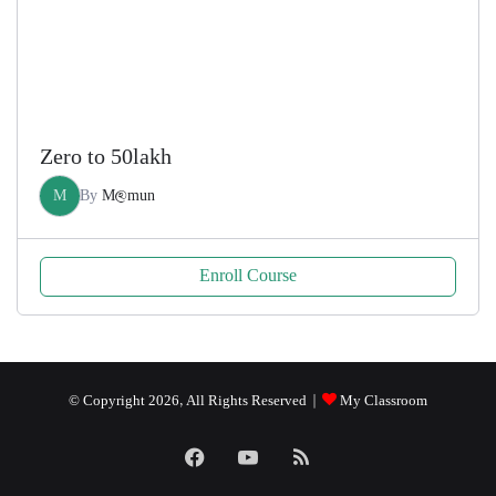
Zero to 50lakh
M
By
M@mun
Enroll Course
© Copyright 2026, All Rights Reserved |
My Classroom
Facebook
YouTube
RSS