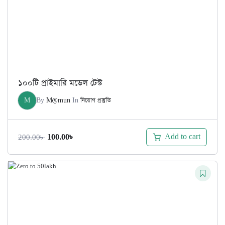
১০০টি প্রাইমারি মডেল টেস্ট
M
By
M@mun
In
নিয়োগ প্রস্তুতি
Original
Current
Add to cart
100.00
৳
200.00
৳
price
price
was:
is:
200.00৳ .
100.00৳ .