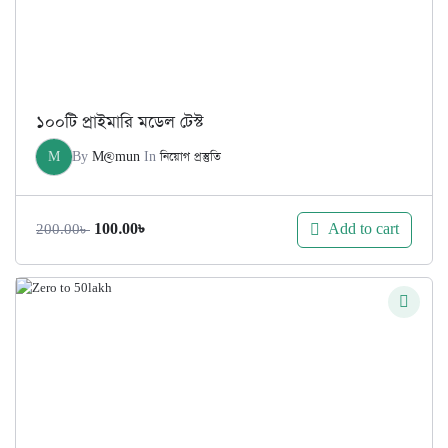
১০০টি প্রাইমারি মডেল টেস্ট
M
By
M@mun
In
নিয়োগ প্রস্তুতি
Original
Current
Add to cart
100.00
৳
200.00
৳
price
price
was:
is:
200.00৳ .
100.00৳ .