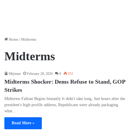
Home
/
Midterms
Midterms
M@mun
February 28, 2026
0
351
Midterms Shocker: Dems Refuse to Stand, GOP
Strikes
Midterms Fallout Begins Instantly It didn’t take long. Just hours after the
president’s high-profile address, Republicans were already packaging
what…
Read More »