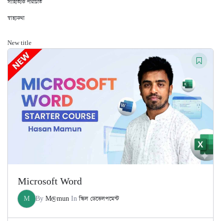
সাহিত্যিক পরিচিতি
স্বাস্থ্যকথা
New title
Microsoft Word
M
By
M@mun
In
স্কিল ডেভেলপমেন্ট