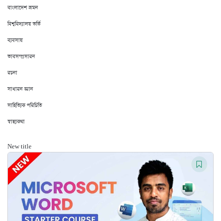
বাংলাদেশ ভ্রমন
বিশ্ববিদ্যালয় ভর্তি
ব্যবসায়
ভাবসম্প্রসারন
রচনা
সাধারন জ্ঞান
সাহিত্যিক পরিচিতি
স্বাস্থ্যকথা
New title