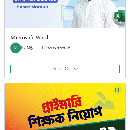
Microsoft Word
M
By
M@mun
In
স্কিল ডেভেলপমেন্ট
Enroll Course