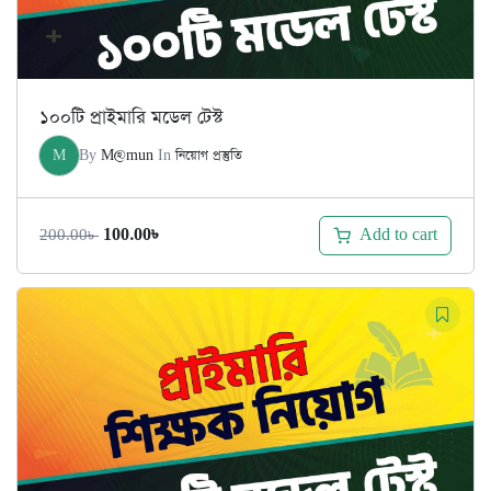
১০০টি প্রাইমারি মডেল টেস্ট
M
By
M@mun
In
নিয়োগ প্রস্তুতি
Original
Current
Add to cart
100.00
৳
200.00
৳
price
price
was:
is:
200.00৳ .
100.00৳ .