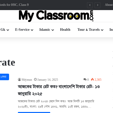
rds for HSC, Class 9
About
 Gk
E-Service
Islamic
Health
Tour & Travels
In
rate
-সেবা
M@mun
January 14, 2025
0
2,305
আজকের টাকার রেট কত? বাংলাদেশি টাকার রেট- ১৩
জানুয়ারি ২০২৫
আজকের টাকার রেট ২০২৪ জেনে নিন কত? আজ দিনটি ১৩ জানুয়ারি
২০২৫ইং, বাংলা: ২৯ই পৌষ ১৪৩১, আরবি: ১২ই রজব, ১৪৪৬…