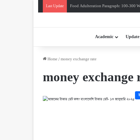
Food Adulteration Paragraph: 100-300 Wo
Last Update
Academic
Update
Home
/
money exchange rate
money exchange 
ই