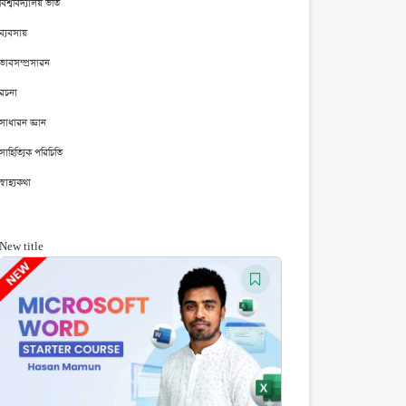
বিশ্ববিদ্যালয় ভর্তি
ব্যবসায়
ভাবসম্প্রসারন
রচনা
সাধারন জ্ঞান
সাহিত্যিক পরিচিতি
স্বাস্থ্যকথা
New title