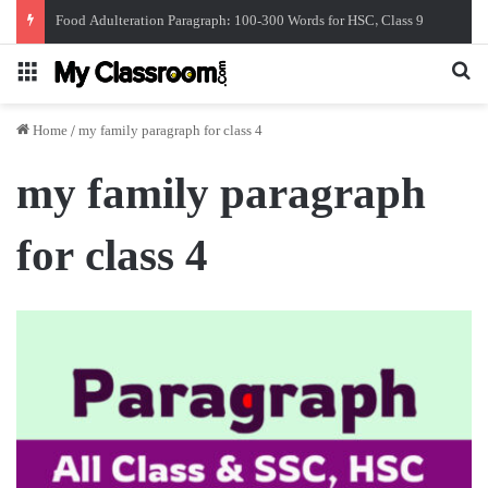
Food Adulteration Paragraph: 100-300 Words for HSC, Class 9
Menu
Se
Home
/
my family paragraph for class 4
my family paragraph
for class 4