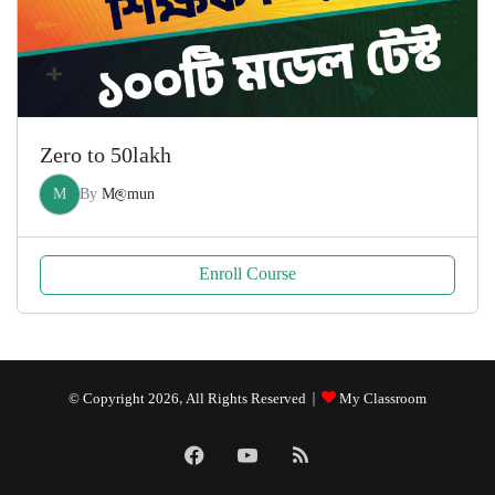
Zero to 50lakh
M
By
M@mun
Enroll Course
© Copyright 2026, All Rights Reserved |
My Classroom
Facebook
YouTube
RSS