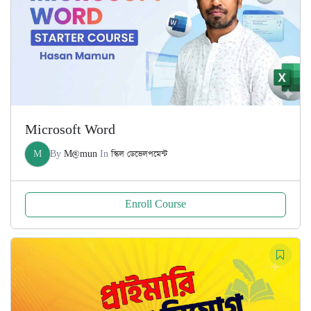
Microsoft Word
M
By
M@mun
In
স্কিল ডেভেলপমেন্ট
Enroll Course