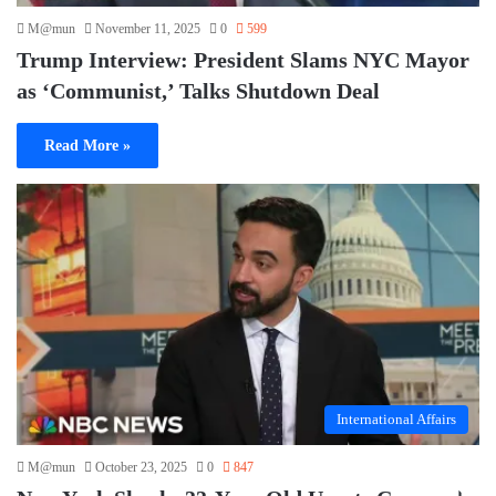
M@mun
November 11, 2025
0
599
Trump Interview: President Slams NYC Mayor
as ‘Communist,’ Talks Shutdown Deal
Read More »
International Affairs
M@mun
October 23, 2025
0
847