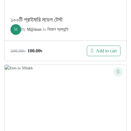
১০০টি প্রাইমারি মডেল টেস্ট
M
By
M@mun
In
নিয়োগ প্রস্তুতি
Original
Current
Add to cart
100.00
৳
200.00
৳
price
price
was:
is:
200.00৳ .
100.00৳ .