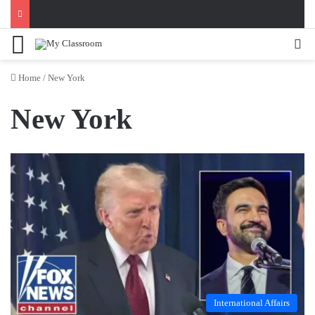
Menu
Se
Home
/
New York
New York
International Affairs