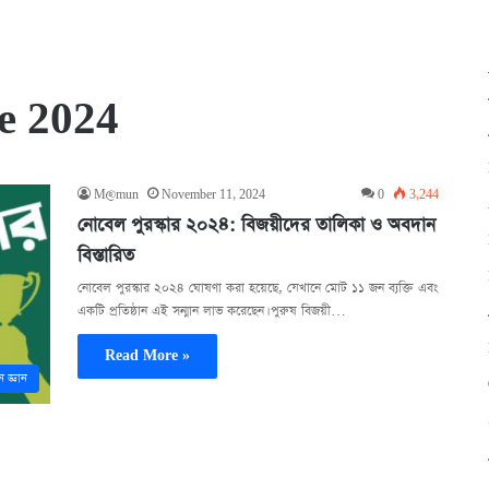
e 2024
M@mun
November 11, 2024
0
3,244
নোবেল পুরস্কার ২০২৪: বিজয়ীদের তালিকা ও অবদান
বিস্তারিত
নোবেল পুরস্কার ২০২৪ ঘোষণা করা হয়েছে, যেখানে মোট ১১ জন ব্যক্তি এবং
একটি প্রতিষ্ঠান এই সন্মান লাভ করেছেন। পুরুষ বিজয়ী…
Read More »
 জ্ঞান