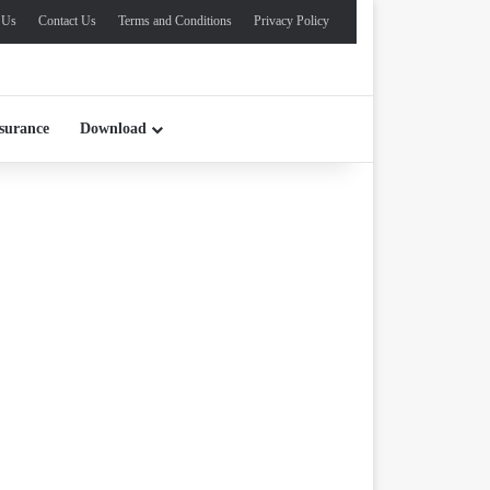
 Us
Contact Us
Terms and Conditions
Privacy Policy
surance
Download