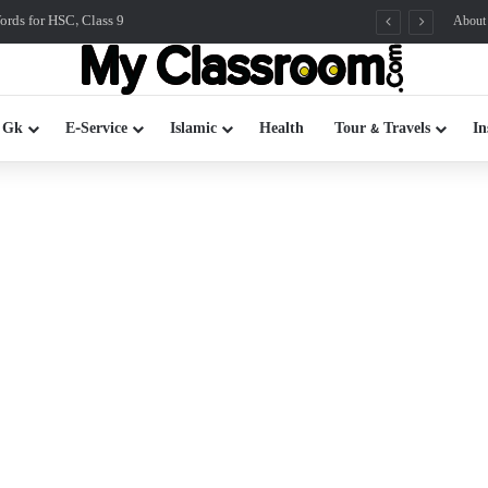
rds for HSC, Class 9
About
 Gk
E-Service
Islamic
Health
Tour & Travels
In