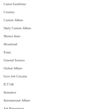
Career Guideline
Country
Current Affairs
Daily Current Affairs
District Intro
Download
Essay
General Science
Global Affairs
Govt Job Circular
ICT GK
Insurance
International Affairs
Job Preparation