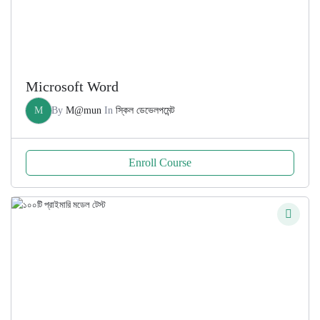
Microsoft Word
M
By
M@mun
In
স্কিল ডেভেলপমেন্ট
Enroll Course