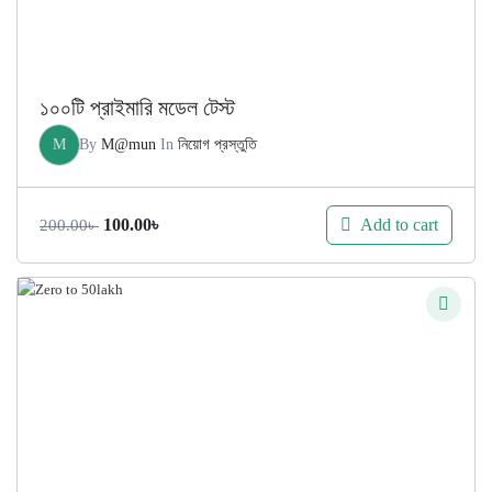
১০০টি প্রাইমারি মডেল টেস্ট
M
By
M@mun
In
নিয়োগ প্রস্তুতি
Original
Current
Add to cart
100.00
৳
200.00
৳
price
price
was:
is:
200.00৳ .
100.00৳ .