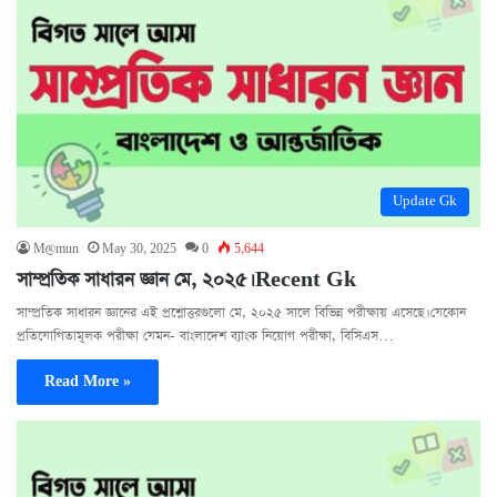
Update Gk
M@mun
May 30, 2025
0
5,644
সাম্প্রতিক সাধারন জ্ঞান মে, ২০২৫। Recent Gk
সাম্প্রতিক সাধারন জ্ঞানের এই প্রশ্নোত্তরগুলো মে, ২০২৫ সালে বিভিন্ন পরীক্ষায় এসেছে। যেকোন
প্রতিযোগিতামূলক পরীক্ষা যেমন- বাংলাদেশ ব্যাংক নিয়োগ পরীক্ষা, বিসিএস…
Read More »