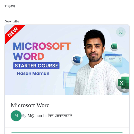
স্বাস্থ্যকথা
New title
Microsoft Word
M
By
M@mun
In
স্কিল ডেভেলপমেন্ট