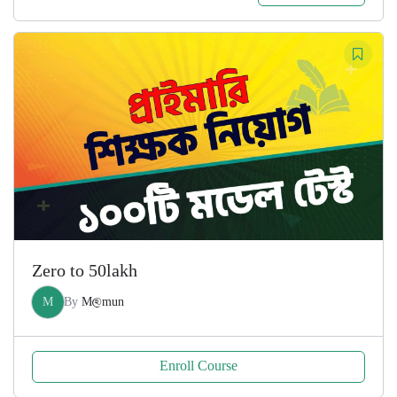
price
price
was:
is:
200.00৳ .
100.00৳ .
Zero to 50lakh
M
By
M@mun
Enroll Course