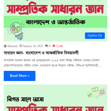
Update Gk
M@mun
January 26, 2025
0
7,148
সাধারন জ্ঞান- বাংলাদেশ ও আন্তর্জাতিক বিষয়াবলী
সাম্প্রতিক সাধারন জ্ঞানের এই প্রশ্নোত্তরগুলো ২০২৫ সালে বিভিন্ন পরীক্ষায় এসেছে। যেকোন
প্রতিযোগিতামূলক পরীক্ষা যেমন- বাংলাদেশ ব্যাংক নিয়োগ পরীক্ষা, বিসিএস প্রিলিমিনারী,…
Read More »