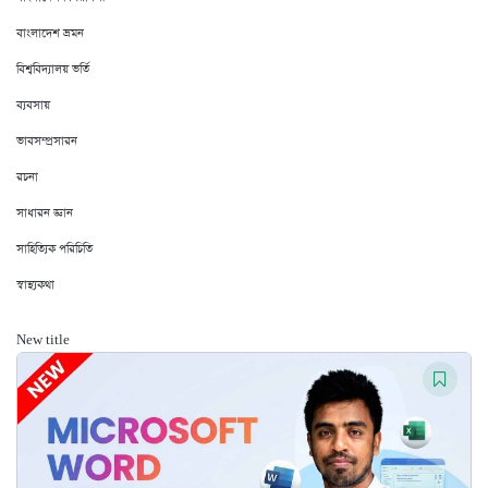
বাংলাদেশ ভ্রমন
বিশ্ববিদ্যালয় ভর্তি
ব্যবসায়
ভাবসম্প্রসারন
রচনা
সাধারন জ্ঞান
সাহিত্যিক পরিচিতি
স্বাস্থ্যকথা
New title