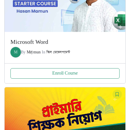
Microsoft Word
M
By
M@mun
In
স্কিল ডেভেলপমেন্ট
Enroll Course