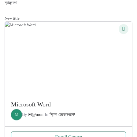
স্বাস্থ্যকথা
New title
Microsoft Word
M
By
M@mun
In
স্কিল ডেভেলপমেন্ট
Enroll Course