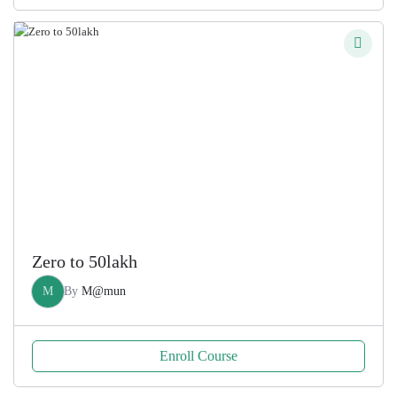
price
price
was:
is:
200.00৳ .
100.00৳ .
Zero to 50lakh
M
By
M@mun
Enroll Course