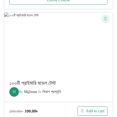
১০০টি প্রাইমারি মডেল টেস্ট
M
By
M@mun
In
নিয়োগ প্রস্তুতি
Original
Current
Add to cart
100.00
৳
200.00
৳