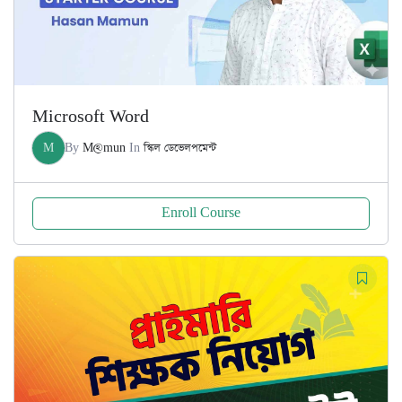
Microsoft Word
M
By
M@mun
In
স্কিল ডেভেলপমেন্ট
Enroll Course