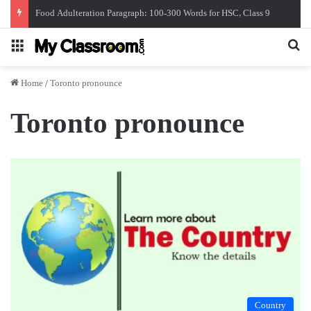
Food Adulteration Paragraph: 100-300 Words for HSC, Class 9
Menu
Se
Home
/
Toronto pronounce
Toronto pronounce
Country