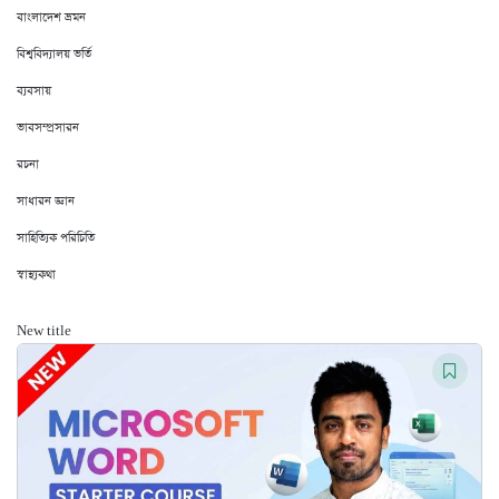
বাংলাদেশ ভ্রমন
বিশ্ববিদ্যালয় ভর্তি
ব্যবসায়
ভাবসম্প্রসারন
রচনা
সাধারন জ্ঞান
সাহিত্যিক পরিচিতি
স্বাস্থ্যকথা
New title