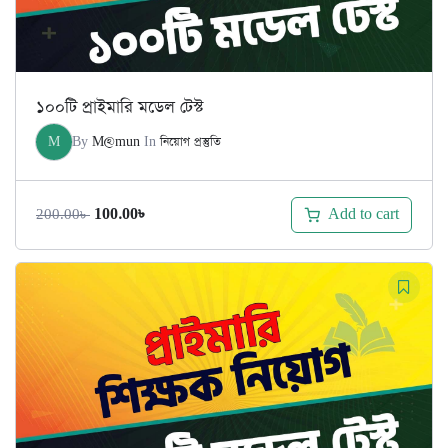
১০০টি প্রাইমারি মডেল টেস্ট
M
By
M@mun
In
নিয়োগ প্রস্তুতি
Original
Current
Add to cart
100.00
৳
200.00
৳
price
price
was:
is:
200.00৳ .
100.00৳ .