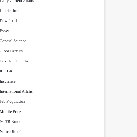
Daily Current Affairs
District Intro
Download
Essay
General Science
Global Affairs
Govt Job Circular
ICT GK
Insurance
International Affairs
Job Preparation
Mobile Price
NCTB Book
Notice Board