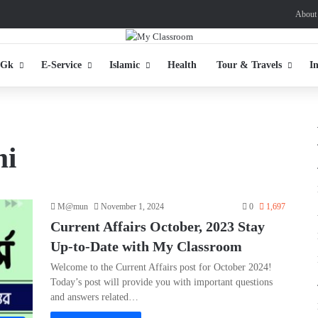
About
 Gk
E-Service
Islamic
Health
Tour & Travels
I
mi
M@mun
November 1, 2024
0
1,697
Current Affairs October, 2023 Stay
Up-to-Date with My Classroom
Welcome to the Current Affairs post for October 2024!
Today’s post will provide you with important questions
and answers related…