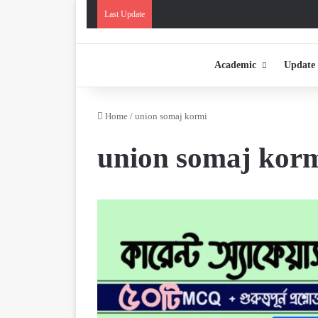
Last Update
Academic
Update
Home
/
union somaj kormi
union somaj kor