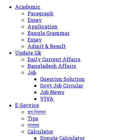
for
Academic
Paragraph
Essay
Application
Bangla Grammar
Essay
Admit & Result
Update Gk
Daily Current Affairs
Bangladesh Affairs
Job
Question Solution
Govt Job Circular
Job News
VIVA
E-Service
জন্ম নিবন্ধন
Tips
ব্যবসায়
Calculator
Simple Calculator