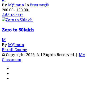
By
M@mun
In
নিয়োগ প্রস্তুতি
Original
Current
200.00
৳
100.00
৳
price
price
Add to cart
was:
is:
200.00৳ .
100.00৳ .
Zero to 50lakh
M
By
M@mun
Enroll Course
© Copyright 2026, All Rights Reserved |
My
Classroom
Facebook
YouTube
RSS
Back
to
top
button