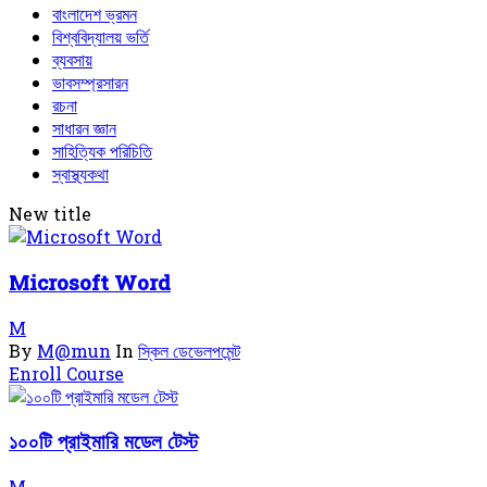
বাংলাদেশ ভ্রমন
বিশ্ববিদ্যালয় ভর্তি
ব্যবসায়
ভাবসম্প্রসারন
রচনা
সাধারন জ্ঞান
সাহিত্যিক পরিচিতি
স্বাস্থ্যকথা
New title
Microsoft Word
M
By
M@mun
In
স্কিল ডেভেলপমেন্ট
Enroll Course
১০০টি প্রাইমারি মডেল টেস্ট
M